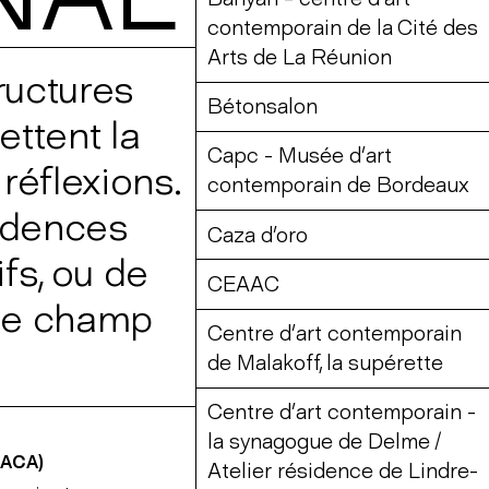
contemporain de la Cité des
Arts de La Réunion
ructures
Bétonsalon
ttent la
Capc - Musée d’art
éflexions.
contemporain de Bordeaux
sidences
Caza d’oro
ifs, ou de
CEAAC
 le champ
Centre d’art contemporain
de Malakoff, la supérette
Centre d’art contemporain -
la synagogue de Delme /
PACA)
Atelier résidence de Lindre-