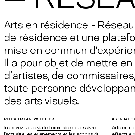
Arts en résidence - Réseau 
de résidence et une platef
mise en commun d'expérien
Il a pour objet de mettre e
d’artistes, de commissaires, 
toute personne développant
des arts visuels.
RECEVOIR LA NEWSLETTER
AGENDA DE
Inscrivez-vous
via le formulaire
pour suivre
Arts en ré
l'actualité, les événements et les actions du
effectue r