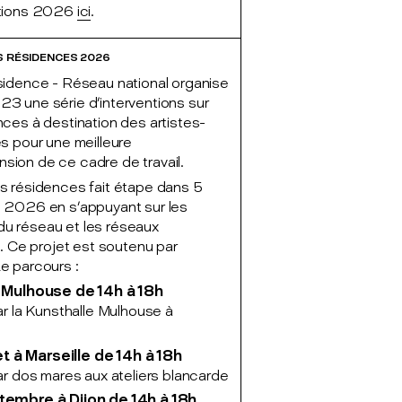
ntions 2026
ici
.
S RÉSIDENCES 2026
sidence - Réseau national organise
3 une série d’interventions sur
nces à destination des artistes-
es pour une meilleure
ion de ce cadre de travail.
s résidences fait étape dans 5
n 2026 en s’appuyant sur les
u réseau et les réseaux
ux. Ce projet est soutenu par
e parcours :
à Mulhouse de 14h à 18h
par la Kunsthalle Mulhouse à
llet à Marseille de 14h à 18h
par dos mares aux ateliers blancarde
tembre à Dijon de 14h à 18h