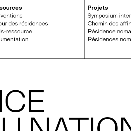
sources
Projets
rventions
Symposium inter
our des résidences
Chemin des affin
ls-ressource
Résidence nom
umentation
Résidences no
N
NCE
U NATIO