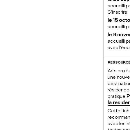
accueilli p
S'inscrire
le 15 oct
accueilli p
le 9 nove
accueilli p
avec l'éc
RESSOURCE
Arts en ré
une nouvel
destinatio
résidences
pratique
P
la réside
Cette fich
recommanda
avec les r
textes enc