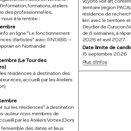
voyons voir art contem
'information, formations, ateliers
territoire (région PAC
ès des professionnel·les.
résidence de recherch
nous à la rentrée :
lien avec le territoire
tembre
Deydier de Curucon (V
info en ligne "Le fonctionnement
de 6 semaines, à répar
ences d'artistes" avec RN13BIS —
2026 et avril 2027.
mporain en Normandie
Date limite de cand
15 septembre 2026
tembre (Le Tour des
Plus d'infos
es)
les résidences à destination des
teur·rices, accueilli par les Ateliers
on)
ptembre
ir sur les résidences" à destination
tes-auteur·rices membres de
ueilli par les Ateliers Vortex (Dion)
l'ensemble des dates et lieux