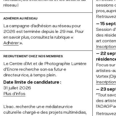
réseau !
sessions d
pros, aupr
Retrouvez-
ADHÉRER AU RÉSEAU
— 15 sep
La campagne d'adhésion au réseau pour
Session d'
2026 est terminée depuis le 29 mai. Pour
des résid
en savoir plus, consultez la rubrique «
art conte
Adhérer
».
Inscription
— 22 sep
RECRUTEMENT CHEZ NOS MEMBRES
résidenc
Le Centre d'Art et de Photographie Lumière
Focus sur 
d'Encre recherche son·sa futur·e
artistes-au
directeur·rice, à temps plein.
Vortex (Dij
Inscription
Date limite de candidature :
31 juillet 2026
— 23 se
Plus d'infos
"Tout savo
des artis
l'ADAGP acc
L'eac. recherche un·e médiateur·rice
culturel·le chargé·e des projets multimédias,
Retrouvez 