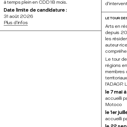
à temps plein en CDD 18 mois.
d'interve
Date limite de candidature :
31 août 2026
LE TOUR DE
Plus d'infos
Arts en ré
depuis 202
les réside
auteur·ric
compréhens
Le tour de
régions e
membres d
territoria
l'ADAGP. L
le 7 mai 
accueilli 
Motoco
le 1er jui
accueilli 
le 22 sep