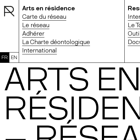
Arts en résidence
Res
Carte du réseau
Inte
Le réseau
Le T
Adhérer
Outi
La Charte déontologique
Doc
International
FR
EN
ARTS E
RÉSIDE
— RÉSEA