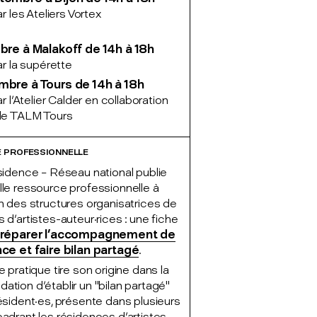
ar les Ateliers Vortex
obre à Malakoff de 14h à 18h
ar la supérette
mbre à Tours de 14h à 18h
ar l'Atelier Calder en collaboration
ole TALM Tours
 PROFESSIONNELLE
sidence – Réseau national publie
le ressource professionnelle à
n des structures organisatrices de
 d'artistes-auteur·rices : une fiche
réparer l’accompagnement de
nce et faire bilan partagé
.
e pratique tire son origine dans la
tion d'établir un "bilan partagé"
ésident·es, présente dans plusieurs
adrant les résidences d'artistes.